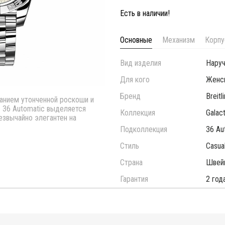
Есть в наличии!
Основные
Механизм
Корпу
Вид изделия
Нару
Для кого
Женс
Бренд
Breitl
анием утонченной роскоши и
c 36 Automatic выделяется
Коллекция
Galact
езвычайно элегантен на
Подколлекция
36 Au
Стиль
Casua
Страна
Швей
Гарантия
2 год