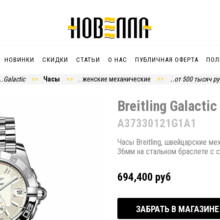
НОВИНКИ
СКИДКИ
СТАТЬИ
О НАС
ПУБЛИЧНАЯ ОФЕРТА
ПОЛ
..Galactic
Часы
.. женские механические
..от 500 тысяч р
Breitling Galacti
A37330121G1A1
Часы Breitling, швейцарские м
36мм на стальном браслете с
694,400 руб
ЗАБРАТЬ В МАГАЗИНЕ