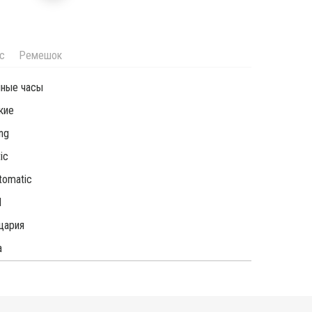
с
Ремешок
чные часы
кие
ing
ic
tomatic
l
цария
а