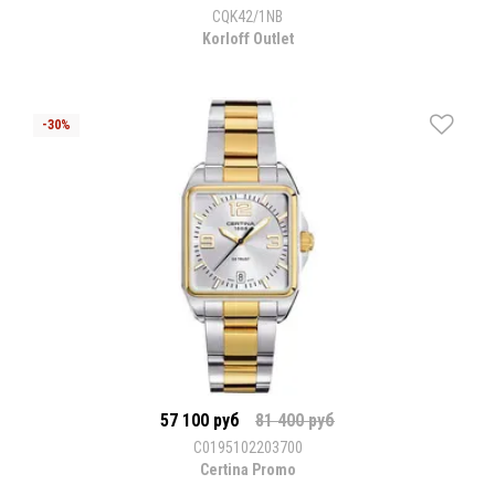
CQK42/1NB
Korloff Outlet
57 100 руб
81 400 руб
C0195102203700
Certina Promo