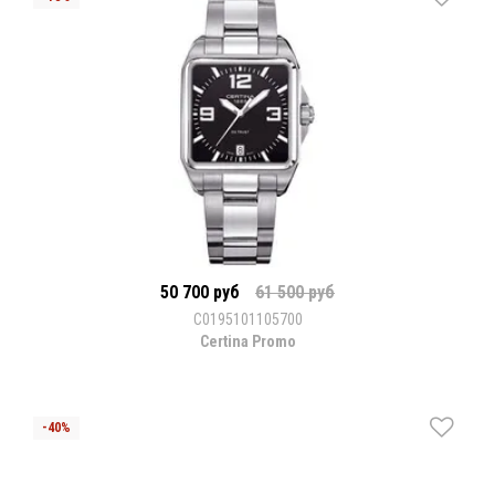
50 700 руб
61 500 руб
C0195101105700
Certina Promo