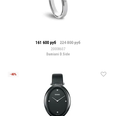
161 600 руб
224 800 руб
20008607
Damiani D.Side