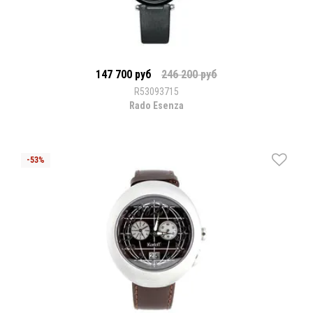
147 700 руб
246 200 руб
R53093715
Rado Esenza