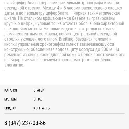
синий циферблат с черными счетчиками хронографа и малой
секундной стрелки. Между 4 и 5 часами расположено окошко
даты, а по периметру циферблата — черная тахиметрическая
шкала. На стальном вращающемся безеле выгравированы
крупные цифры, нулевая точка отсчета обозначена характерной
светящейся меткой. Часовые индексы и стрелки покрыты
люминесцентным составом, кончик центральной секундной
стрелки украшен логотипом Breitling. Заводная головка и
кнопки управления хронографом имеют завинчивающуюся
конструкцию, обеспечивая водозащиту корпуса до 300 м. На
ремешке из синей крокодиловой кожи с белой прострочкой эти
швейцарские часы премиум-класса смотрятся особенно
элегантно.
КАТАЛОГ
СТАТЬИ
БРЕНДЫ
О НАС
СКИДКИ
КОНТАКТЫ
8 (347) 237-03-86