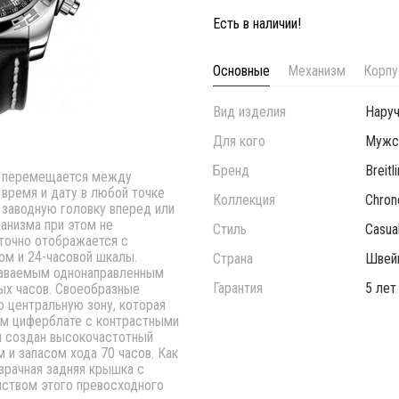
Есть в наличии!
Основные
Механизм
Корпу
Вид изделия
Нару
Для кого
Мужс
Бренд
Breitl
то перемещается между
время и дату в любой точке
Коллекция
Chron
 заводную головку вперед или
ханизма при этом не
Стиль
Casua
 точно отображается с
м и 24-часовой шкалы.
Страна
Швей
наваемым однонаправленным
Гарантия
5 лет
ых часов. Своеобразные
 центральную зону, которая
ом циферблате с контрастными
л создан высокочастотный
 и запасом хода 70 часов. Как
зрачная задняя крышка с
ством этого превосходного