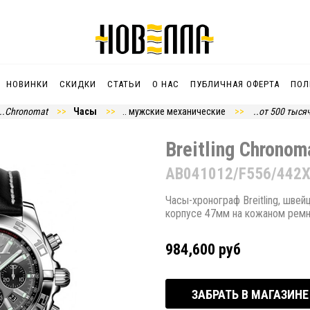
НОВИНКИ
СКИДКИ
СТАТЬИ
О НАС
ПУБЛИЧНАЯ ОФЕРТА
ПОЛ
..Chronomat
Часы
.. мужские механические
..от 500 тыся
Breitling Chronom
AB041012/F556/442
Часы-хронограф Breitling, шве
корпусе 47мм на кожаном рем
984,600 руб
ЗАБРАТЬ В МАГАЗИНЕ