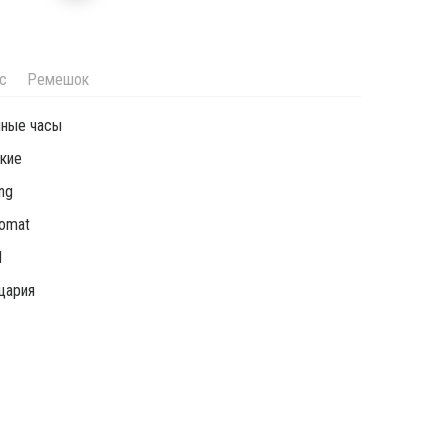
с
Ремешок
чные часы
кие
ing
omat
l
цария