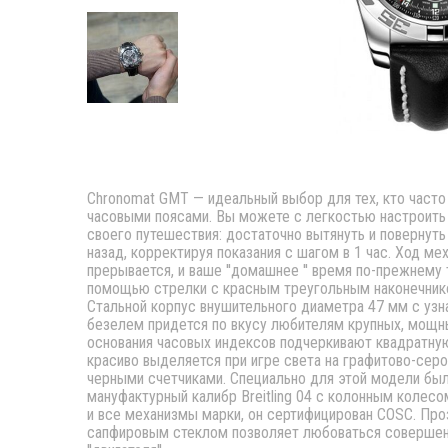
Chronomat GMT — идеальный выбор для тех, кто час
часовыми поясами. Вы можете с легкостью настроить 
своего путешествия: достаточно вытянуть и повернуть
назад, корректируя показания с шагом в 1 час. Ход ме
прерывается, и ваше ''домашнее '' время по-прежнему
помощью стрелки с красным треугольным наконечнико
Стальной корпус внушительного диаметра 47 мм с уз
безелем придется по вкусу любителям крупных, мощн
основания часовых индексов подчеркивают квадратную
красиво выделяется при игре света на графитово-сер
черными счетчиками. Специально для этой модели бы
мануфактурный калибр Breitling 04 с колонным колесом
и все механизмы марки, он сертифицирован COSC. Про
сапфировым стеклом позволяет любоваться совершен