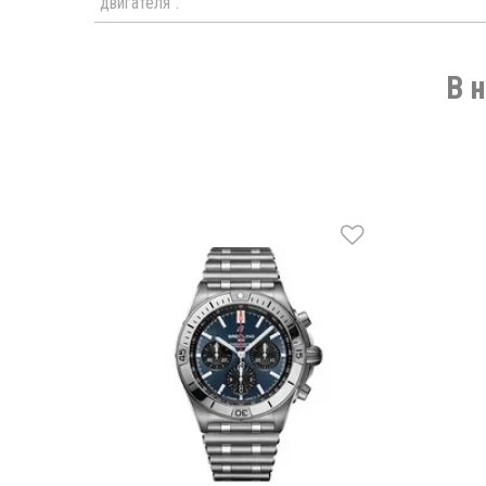
''двигателя''.
В 