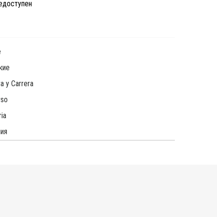
недоступен
е
кие
a y Carrera
rso
ria
ия