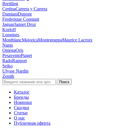
Breitling
Certina
Carrera y Carrera
Damiani
Dupont
Frederique Constant
Jaguar
Jaquet Droz
Korloff
Longines
Montblanc
Majorica
Montegrappa
Maurice Lacroix
Nanis
Omega
Oris
Pesavento
Piaget
Rado
Rapport
Seiko
Ulysse Nardin
Zenith
Поиск
Каталог
Бренды
Новинки
Скидки
Статьи
О нас
Публичная оферта