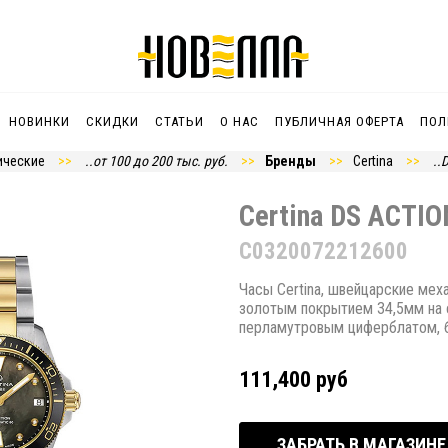
НОВИНКИ
СКИДКИ
СТАТЬИ
О НАС
ПУБЛИЧНАЯ ОФЕРТА
ПОЛ
ические
..от 100 до 200 тыс. руб.
Бренды
Certina
..
Certina DS ACTIO
С0320072212600
Часы Certina, швейцарские мех
золотым покрытием 34,5мм на 
перламутровым циферблатом, 
111,400 руб
ЗАБРАТЬ В МАГАЗИНЕ