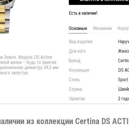
Есть в наличии!
Основные
Механизм
Корпу
Вид изделия
Нару
Для кого
Женс
на Земле. Модель DS Action
Бренд
Certin
вной жизни – будь то занятия
гармоничному диаметру 34,5 мм
Коллекция
DS A
кого запястья.
Стиль
Sport
Страна
Швей
Гарантия
2 год
наличии из коллекции Certina DS ACT