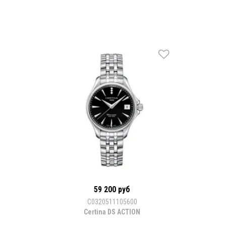
59 200 руб
C0320511105600
Certina DS ACTION