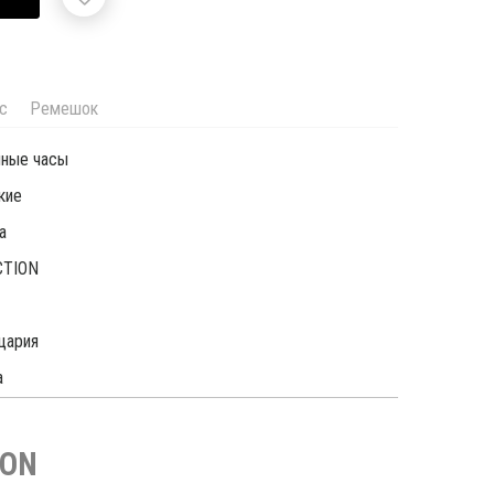
с
Ремешок
чные часы
кие
a
CTION
цария
а
ION