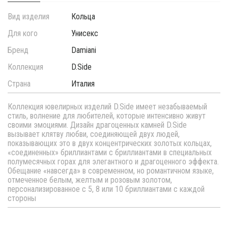
Вид изделия
Кольца
Для кого
Унисекс
Бренд
Damiani
Коллекция
D.Side
Страна
Италия
Коллекция ювелирных изделий D.Side имеет незабываемый
стиль, волнение для любителей, которые интенсивно живут
своими эмоциями. Дизайн драгоценных камней D.Side
вызывает клятву любви, соединяющей двух людей,
показывающих это в двух концентрических золотых кольцах,
«соединенных» бриллиантами с бриллиантами в специальных
полумесячных горах для элегантного и драгоценного эффекта.
Обещание «навсегда» в современном, но романтичном языке,
отмеченное белым, желтым и розовым золотом,
персонализированное с 5, 8 или 10 бриллиантами с каждой
стороны