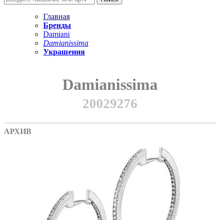
Главная
Бренды
Damiani
Damianissima
Украшения
Damianissima
20029276
АРХИВ