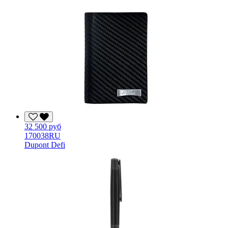
32 500 руб
170038RU
Dupont Defi