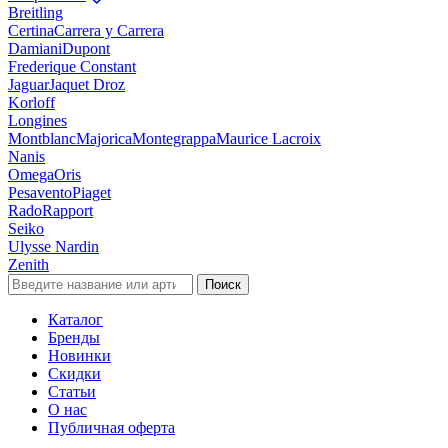
Breitling
Certina
Carrera y Carrera
Damiani
Dupont
Frederique Constant
Jaguar
Jaquet Droz
Korloff
Longines
Montblanc
Majorica
Montegrappa
Maurice Lacroix
Nanis
Omega
Oris
Pesavento
Piaget
Rado
Rapport
Seiko
Ulysse Nardin
Zenith
Поиск
Каталог
Бренды
Новинки
Скидки
Статьи
О нас
Публичная оферта