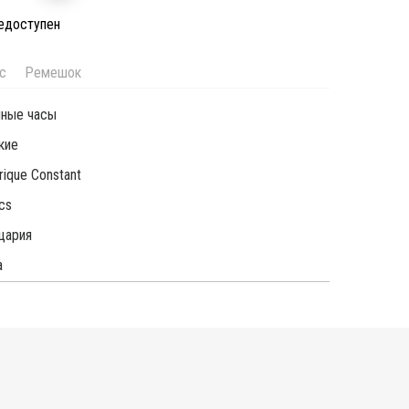
недоступен
с
Ремешок
чные часы
кие
rique Constant
ics
цария
а