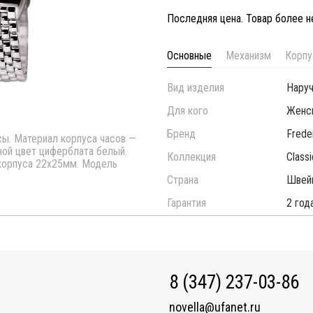
Последняя цена. Товар более 
Основные
Механизм
Корпу
Вид изделия
Нару
Для кого
Женс
Бренд
Frede
сы. Материал корпуса часов —
вной цвет циферблата белый.
Коллекция
Class
корпуса 22х25мм. Модель
Страна
Швей
Гарантия
2 год
8 (347) 237-03-86
novella@ufanet.ru