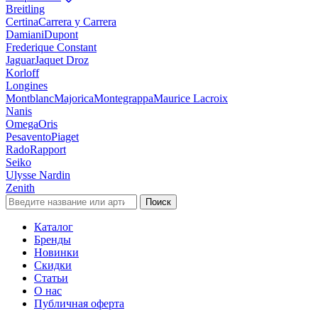
Breitling
Certina
Carrera y Carrera
Damiani
Dupont
Frederique Constant
Jaguar
Jaquet Droz
Korloff
Longines
Montblanc
Majorica
Montegrappa
Maurice Lacroix
Nanis
Omega
Oris
Pesavento
Piaget
Rado
Rapport
Seiko
Ulysse Nardin
Zenith
Поиск
Каталог
Бренды
Новинки
Скидки
Статьи
О нас
Публичная оферта