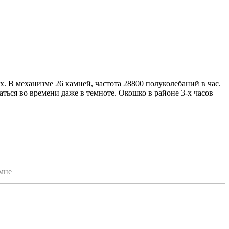
x. В механизме 26 камней, частота 28800 полуколебаний в час.
ться во времени даже в темноте. Окошко в районе 3-х часов
емне