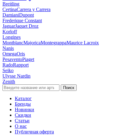
Breitling
Certina
Carrera y Carrera
Damiani
Dupont
Frederique Constant
Jaguar
Jaquet Droz
Korloff
Longines
Montblanc
Majorica
Montegrappa
Maurice Lacroix
Nanis
Omega
Oris
Pesavento
Piaget
Rado
Rapport
Seiko
Ulysse Nardin
Zenith
Поиск
Каталог
Бренды
Новинки
Скидки
Статьи
О нас
Публичная оферта