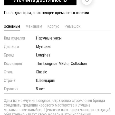
УТОЧНИТЬ ДОСТУПНОСТЬ
Последняя цена, в настоящее время нет в наличии
Основные
Механизм
Корпус
Ремешок
Вид изделия
Наручные часы
Для кого
Мужские
Бренд
Longines
Коллекция
The Longines Master Collection
Стиль
Classic
Страна
Швейцария
Гарантия
5 лет
Одна из жемчужин Longines. Отражение стремления бренда
соединить традиции часового мастерства и лучшие
механические калибры. Ценители настоящих часовых традиций
обязательно найдут свою модель в этой коллекции!