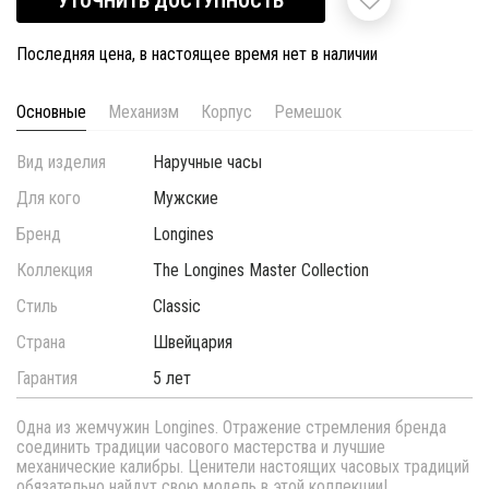
УТОЧНИТЬ ДОСТУПНОСТЬ
Последняя цена, в настоящее время нет в наличии
Основные
Механизм
Корпус
Ремешок
Вид изделия
Наручные часы
Для кого
Мужские
Бренд
Longines
Коллекция
The Longines Master Collection
Стиль
Classic
Страна
Швейцария
Гарантия
5 лет
Одна из жемчужин Longines. Отражение стремления бренда
соединить традиции часового мастерства и лучшие
механические калибры. Ценители настоящих часовых традиций
обязательно найдут свою модель в этой коллекции!