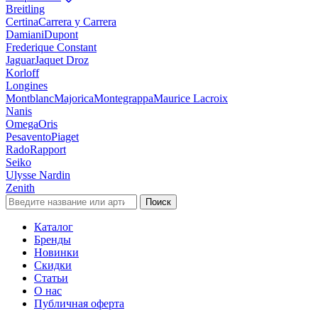
Breitling
Certina
Carrera y Carrera
Damiani
Dupont
Frederique Constant
Jaguar
Jaquet Droz
Korloff
Longines
Montblanc
Majorica
Montegrappa
Maurice Lacroix
Nanis
Omega
Oris
Pesavento
Piaget
Rado
Rapport
Seiko
Ulysse Nardin
Zenith
Поиск
Каталог
Бренды
Новинки
Скидки
Статьи
О нас
Публичная оферта