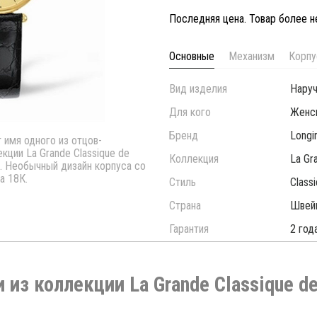
Последняя цена. Товар более 
Основные
Механизм
Корпу
Вид изделия
Нару
Для кого
Женс
Бренд
Longi
 имя одного из отцов-
кции La Grande Classique de
Коллекция
La Gr
. Необычный дизайн корпуса со
а 18К.
Стиль
Classi
Страна
Швей
Гарантия
2 год
и из коллекции La Grande Classique de