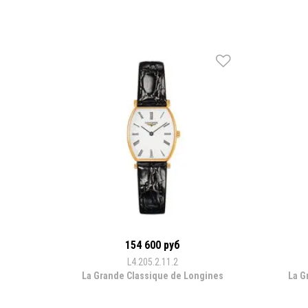
154 600 руб
L4.205.2.11.2
La Grande Classique de Longines
La G