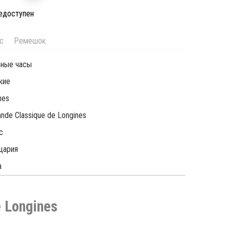
недоступен
с
Ремешок
чные часы
кие
nes
ande Classique de Longines
c
цария
а
 Longines