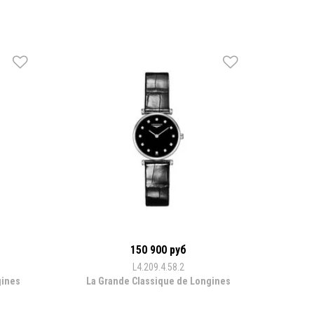
150 900 руб
L4.209.4.58.2
gines
La Grande Classique de Longines