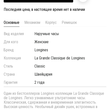
Последняя цена, в настоящее время нет в наличии
Основные
Механизм
Корпус
Ремешок
Вид изделия
Наручные часы
Для кого
Женские
Бренд
Longines
Коллекция
La Grande Classique de Longines
Стиль
Classic
Страна
Швейцария
Гарантия
2 года
Один из бестселлеров Longines коллекции La Grande Classique
de Longines. Легко узнаваемые ультратонкие часы.
Классическая, сдержанная и вневременная элегантность.
Высокая ценность. Необычный дизайн ушек, встроенных в