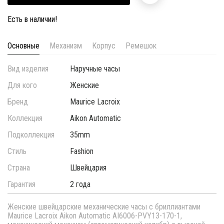
Есть в наличии!
Основные
Механизм
Корпус
Ремешок
Вид изделия
Наручные часы
Для кого
Женские
Бренд
Maurice Lacroix
Коллекция
Aikon Automatic
Подколлекция
35mm
Стиль
Fashion
Страна
Швейцария
Гарантия
2 года
Женские швейцарские механические часы с бриллиантами
Maurice Lacroix Aikon Automatic AI6006-PVY13-170-1,