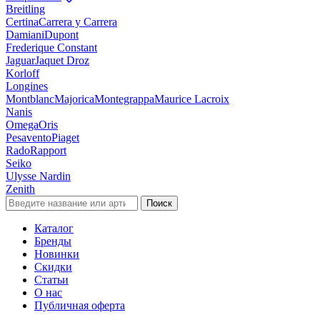
Breitling
Certina
Carrera y Carrera
Damiani
Dupont
Frederique Constant
Jaguar
Jaquet Droz
Korloff
Longines
Montblanc
Majorica
Montegrappa
Maurice Lacroix
Nanis
Omega
Oris
Pesavento
Piaget
Rado
Rapport
Seiko
Ulysse Nardin
Zenith
Поиск
Каталог
Бренды
Новинки
Скидки
Статьи
О нас
Публичная оферта