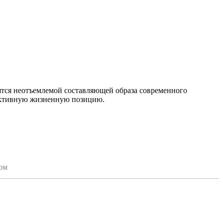
вятся неотъемлемой составляющей образа современного
 активную жизненную позицию.
ом