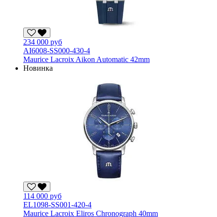
234 000 руб
AI6008-SS000-430-4
Maurice Lacroix Aikon Automatic 42mm
Новинка
114 000 руб
EL1098-SS001-420-4
Maurice Lacroix Eliros Chronograph 40mm