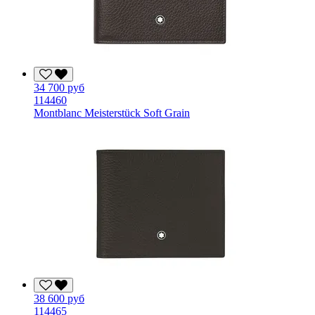
34 700 руб
114460
Montblanc Meisterstück Soft Grain
38 600 руб
114465