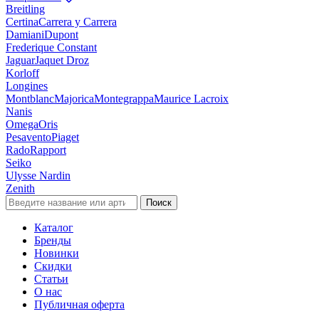
Breitling
Certina
Carrera y Carrera
Damiani
Dupont
Frederique Constant
Jaguar
Jaquet Droz
Korloff
Longines
Montblanc
Majorica
Montegrappa
Maurice Lacroix
Nanis
Omega
Oris
Pesavento
Piaget
Rado
Rapport
Seiko
Ulysse Nardin
Zenith
Поиск
Каталог
Бренды
Новинки
Скидки
Статьи
О нас
Публичная оферта