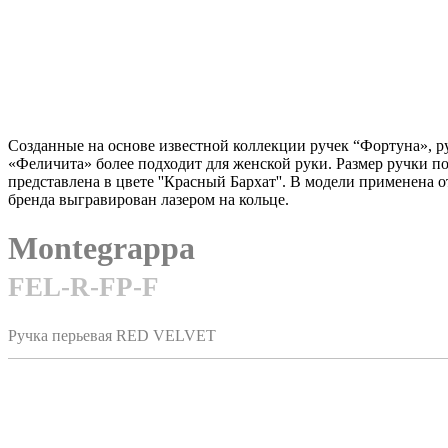
Созданные на основе известной коллекции ручек “Фортуна», р
«Феличита» более подходит для женской руки. Размер ручки п
представлена в цвете ''Красный Бархат''. В модели применена 
бренда выгравирован лазером на кольце.
Montegrappa
FEL-R-FP-F
Ручка перьевая RED VELVET