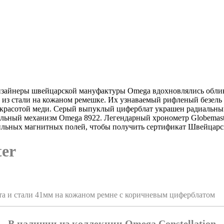
 дизайнеры швейцарской мануфактуры Omega вдохновлялись облико
 из стали на кожаном ремешке. Их узнаваемый рифленый безель
и красотой меди. Серый выпуклый циферблат украшен радиальны
альный механизм Omega 8922. Легендарный хронометр Globemast
 сильных магнитных полей, чтобы получить сертификат Швейцар
ter
ота и стали 41мм на кожаном ремне с коричневым циферблатом
В наличии из коллекции Omega Constellation