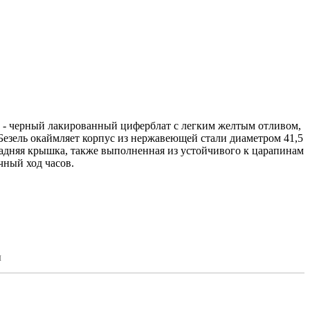
ы - черный лакированный циферблат с легким желтым отливом,
 Безель окаймляет корпус из нержавеющей стали диаметром 41,5
адняя крышка, также выполненная из устойчивого к царапинам
ный ход часов.
м