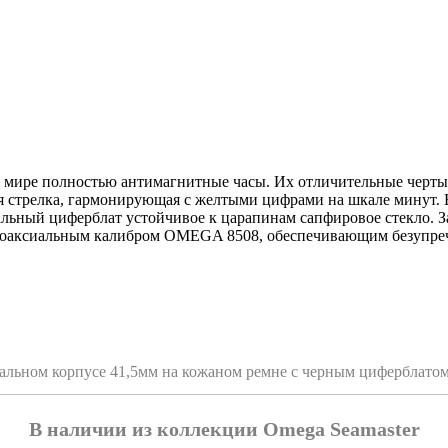
 в мире полностью антимагнитные часы. Их отличительные черт
ная стрелка, гармонирующая с желтыми цифрами на шкале минут.
льный циферблат устойчивое к царапинам сапфировое стекло. З
 коаксиальным калибром OMEGA 8508, обеспечивающим безупреч
тальном корпусе 41,5мм на кожаном ремне с черным циферблато
В наличии из коллекции Omega Seamaster