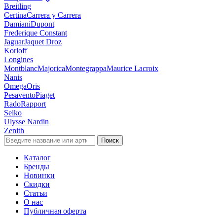
Breitling
Certina
Carrera y Carrera
Damiani
Dupont
Frederique Constant
Jaguar
Jaquet Droz
Korloff
Longines
Montblanc
Majorica
Montegrappa
Maurice Lacroix
Nanis
Omega
Oris
Pesavento
Piaget
Rado
Rapport
Seiko
Ulysse Nardin
Zenith
Поиск
Каталог
Бренды
Новинки
Скидки
Статьи
О нас
Публичная оферта