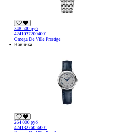
348 500 руб
42410372004001
Omega De Ville Prestige
Новинка
264 000 руб
42413276056001