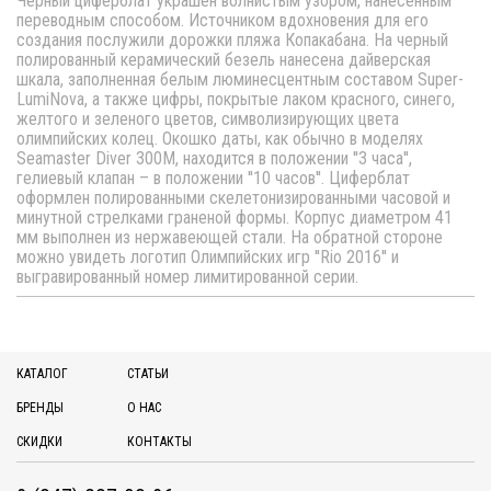
Черный циферблат украшен волнистым узором, нанесенным
переводным способом. Источником вдохновения для его
создания послужили дорожки пляжа Копакабана. На черный
полированный керамический безель нанесена дайверская
шкала, заполненная белым люминесцентным составом Super-
LumiNova, а также цифры, покрытые лаком красного, синего,
желтого и зеленого цветов, символизирующих цвета
олимпийских колец. Окошко даты, как обычно в моделях
Seamaster Diver 300M, находится в положении ''3 часа'',
гелиевый клапан – в положении ''10 часов''. Циферблат
оформлен полированными скелетонизированными часовой и
минутной стрелками граненой формы. Корпус диаметром 41
мм выполнен из нержавеющей стали. На обратной стороне
можно увидеть логотип Олимпийских игр ''Rio 2016'' и
выгравированный номер лимитированной серии.
КАТАЛОГ
СТАТЬИ
БРЕНДЫ
О НАС
СКИДКИ
КОНТАКТЫ