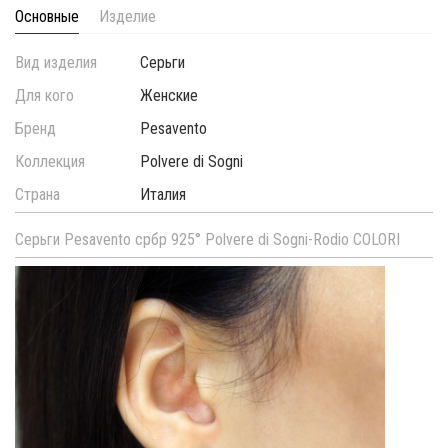
Основные
Изделие
Вид изделия
Серьги
Для кого
Женские
Бренд
Pesavento
Коллекция
Polvere di Sogni
Страна
Италия
Серьги Pesavento србр 925° Polvere di Sogni-Rodio COLORI