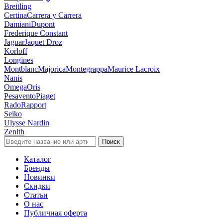
Breitling
Certina
Carrera y Carrera
Damiani
Dupont
Frederique Constant
Jaguar
Jaquet Droz
Korloff
Longines
Montblanc
Majorica
Montegrappa
Maurice Lacroix
Nanis
Omega
Oris
Pesavento
Piaget
Rado
Rapport
Seiko
Ulysse Nardin
Zenith
Поиск
Каталог
Бренды
Новинки
Скидки
Статьи
О нас
Публичная оферта