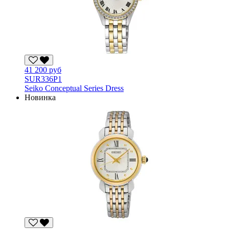
41 200 руб
SUR336P1
Seiko Conceptual Series Dress
Новинка