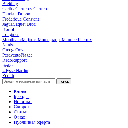
Breitling
Certina
Carrera y Carrera
Damiani
Dupont
Frederique Constant
Jaguar
Jaquet Droz
Korloff
Longines
Montblanc
Majorica
Montegrappa
Maurice Lacroix
Nanis
Omega
Oris
Pesavento
Piaget
Rado
Rapport
Seiko
Ulysse Nardin
Zenith
Поиск
Каталог
Бренды
Новинки
Скидки
Статьи
О нас
Публичная оферта