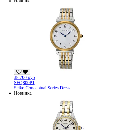
Новинка
38 700 руб
SFQ800P1
Seiko Conceptual Series Dress
Новинка