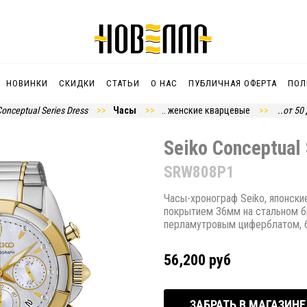
НОВИНКИ
СКИДКИ
СТАТЬИ
О НАС
ПУБЛИЧНАЯ ОФЕРТА
ПОЛ
Conceptual Series Dress
Часы
.. женские кварцевые
..от 50
Seiko Conceptual 
SRW808P1
Часы-хронограф Seiko, японски
покрытием 36мм на стальном 
перламутровым циферблатом, 
56,200 руб
ЗАБРАТЬ В МАГАЗИНЕ