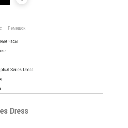
с
Ремешок
чные часы
кие
ptual Series Dress
я
а
es Dress