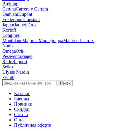
Breitling
Certina
Carrera y Carrera
Damiani
Dupont
Frederique Constant
Jaguar
Jaquet Droz
Korloff
Longines
Montblanc
Majorica
Montegrappa
Maurice Lacroix
Nanis
Omega
Oris
Pesavento
Piaget
Rado
Rapport
Seiko
Ulysse Nardin
Zenith
Поиск
Каталог
Бренды
Новинки
Скидки
Статьи
О нас
Публичная оферта