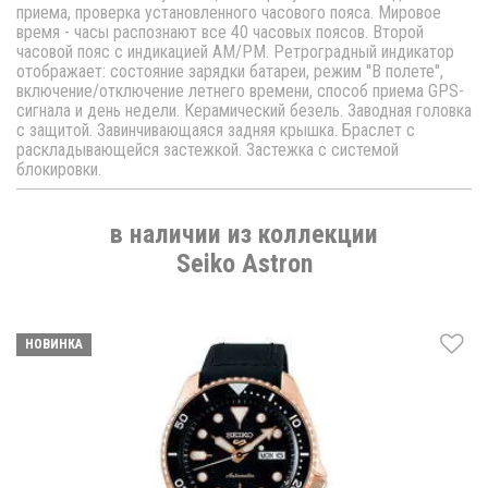
приема, проверка установленного часового пояса. Мировое
время - часы распознают все 40 часовых поясов. Второй
часовой пояс с индикацией AM/PM. Ретроградный индикатор
отображает: состояние зарядки батареи, режим ''В полете'',
включение/отключение летнего времени, способ приема GPS-
сигнала и день недели. Керамический безель. Заводная головка
с защитой. Завинчивающаяся задняя крышка. Браслет с
раскладывающейся застежкой. Застежка с системой
блокировки.
в наличии из коллекции
Seiko Astron
НОВИНКА