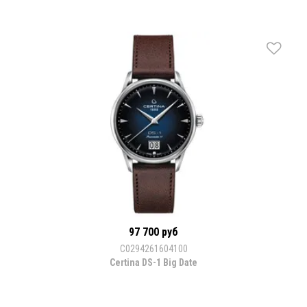
97 700 руб
С0294261604100
Certina DS-1 Big Date