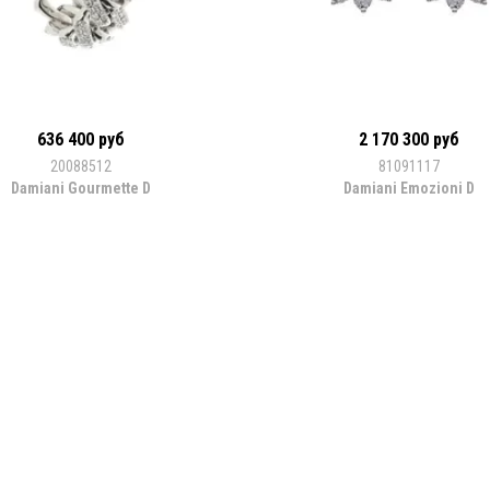
636 400 руб
2 170 300 руб
20088512
81091117
Damiani Gourmette D
Damiani Emozioni D