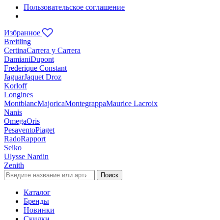
Пользовательское соглашение
Избранное
Breitling
Certina
Carrera y Carrera
Damiani
Dupont
Frederique Constant
Jaguar
Jaquet Droz
Korloff
Longines
Montblanc
Majorica
Montegrappa
Maurice Lacroix
Nanis
Omega
Oris
Pesavento
Piaget
Rado
Rapport
Seiko
Ulysse Nardin
Zenith
Поиск
Каталог
Бренды
Новинки
Скидки