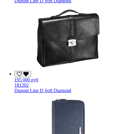
Dupont Line D Soft Diamond
195 000 руб
181202
Dupont Line D Soft Diamond