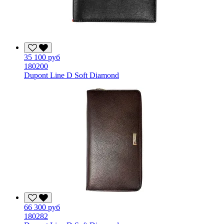
35 100 руб
180200
Dupont Line D Soft Diamond
66 300 руб
180282