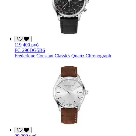
119 400 руб
FC-296DG5B6
Frederique Constant Classics Quartz Chronograph
90 000 руб