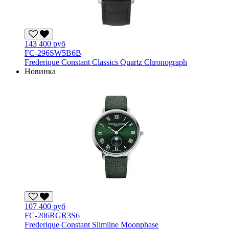
143 400 руб
FC-296SW5B6B
Frederique Constant Classics Quartz Chronograph
Новинка
107 400 руб
FC-206RGR3S6
Frederique Constant Slimline Moonphase