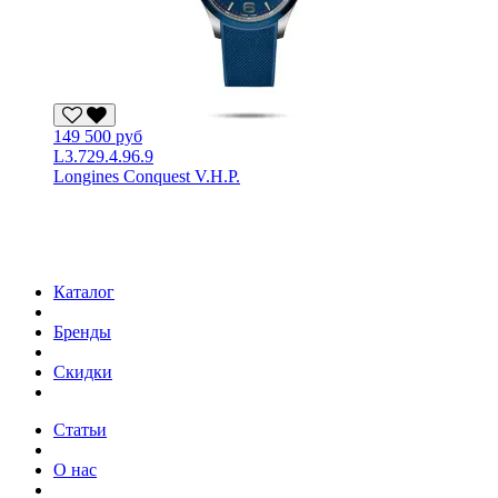
149 500 руб
L3.729.4.96.9
Longines Conquest V.H.P.
Каталог
Бренды
Скидки
Статьи
О нас