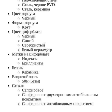
Нержавеющая сталь
Сталь, черное PVD
Сталь, керамика
Цвет корпуса
Черный
Форма корпуса
Круг
Цвет циферблата
Черный
Синий
Серебристый
Белый перламутр
Метки на циферблате
Индексы
Бриллианты
Безель
Керамика
Водостойкость
50м (5атм)
Стекло
Сапфировое
Сапфировое с двухстронним антибликовым
покрытием
Сапфировое с антибликовым покрытием