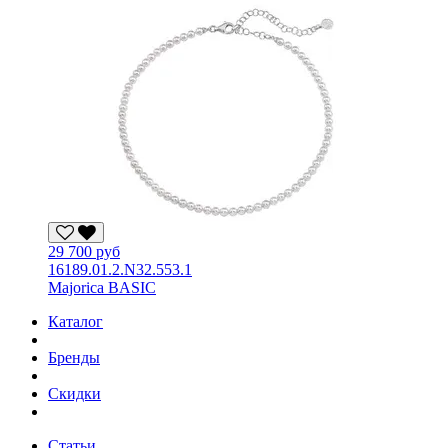
29 700 руб
16189.01.2.N32.553.1
Majorica BASIC
Каталог
Бренды
Скидки
Статьи