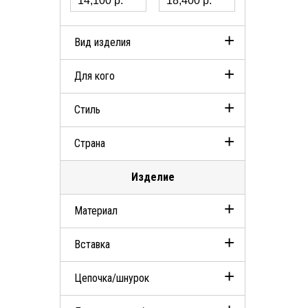
Вид изделия
Для кого
Серьги
Стиль
Колье
Женские
Страна
Classic
Изделие
Испания
Материал
Вставка
Серебро 925
Цепочка/шнурок
Органический жемчуг