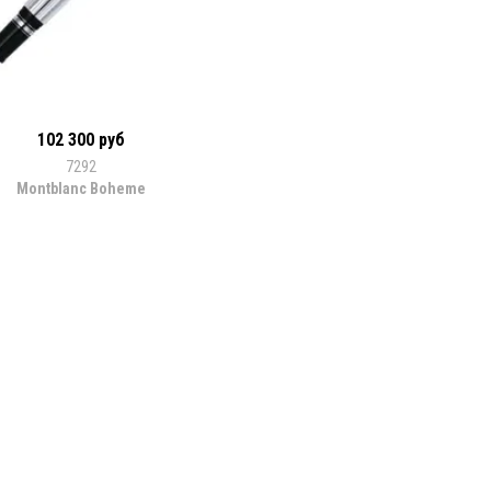
102 300 руб
7292
Montblanc Boheme