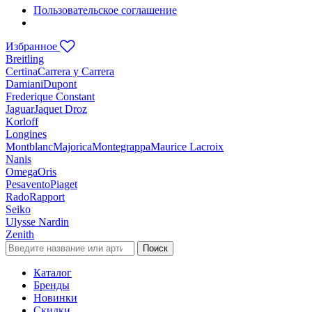
Пользовательское соглашение
Избранное
Breitling
Certina
Carrera y Carrera
Damiani
Dupont
Frederique Constant
Jaguar
Jaquet Droz
Korloff
Longines
Montblanc
Majorica
Montegrappa
Maurice Lacroix
Nanis
Omega
Oris
Pesavento
Piaget
Rado
Rapport
Seiko
Ulysse Nardin
Zenith
Поиск
Каталог
Бренды
Новинки
Скидки