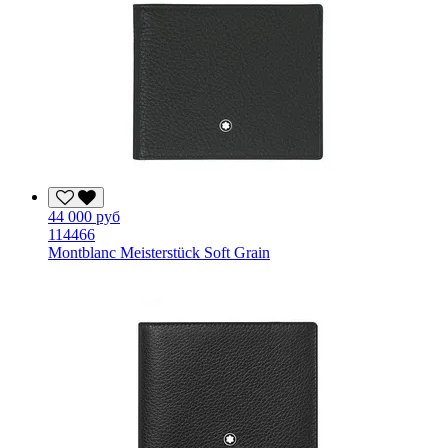
44 000 руб
114466
Montblanc Meisterstück Soft Grain