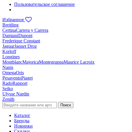
Пользовательское соглашение
Избранное
Breitling
Certina
Carrera y Carrera
Damiani
Dupont
Frederique Constant
Jaguar
Jaquet Droz
Korloff
Longines
Montblanc
Majorica
Montegrappa
Maurice Lacroix
Nanis
Omega
Oris
Pesavento
Piaget
Rado
Rapport
Seiko
Ulysse Nardin
Zenith
Поиск
Каталог
Бренды
Новинки
Скидки