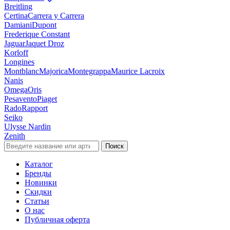
Breitling
Certina
Carrera y Carrera
Damiani
Dupont
Frederique Constant
Jaguar
Jaquet Droz
Korloff
Longines
Montblanc
Majorica
Montegrappa
Maurice Lacroix
Nanis
Omega
Oris
Pesavento
Piaget
Rado
Rapport
Seiko
Ulysse Nardin
Zenith
Поиск
Каталог
Бренды
Новинки
Скидки
Статьи
О нас
Публичная оферта