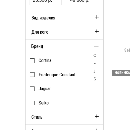
Вид изделия
Для кого
Наручные часы
Бренд
Женские
Sei
C
Certina
F
J
НОВИНКА
Frederique Constant
S
Jaguar
Seiko
Стиль