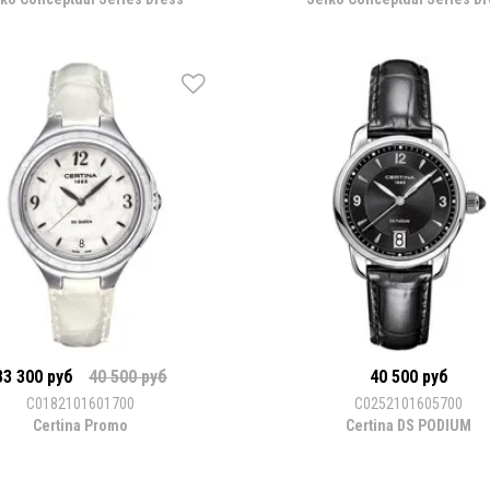
33 300 руб
40 500 руб
40 500 руб
C0182101601700
C0252101605700
Certina Promo
Certina DS PODIUM