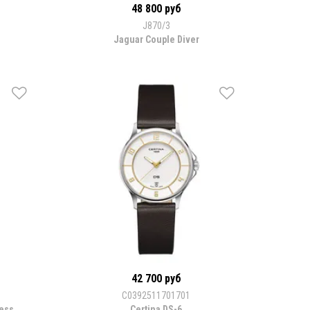
48 800 руб
J870/3
Jaguar Couple Diver
42 700 руб
С0392511701701
ress
Certina DS-6