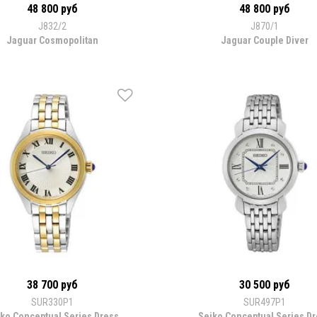
48 800 руб
48 800 руб
J832/2
J870/1
Jaguar Cosmopolitan
Jaguar Couple Diver
38 700 руб
30 500 руб
SUR330P1
SUR497P1
ko Conceptual Series Dress
Seiko Conceptual Series D