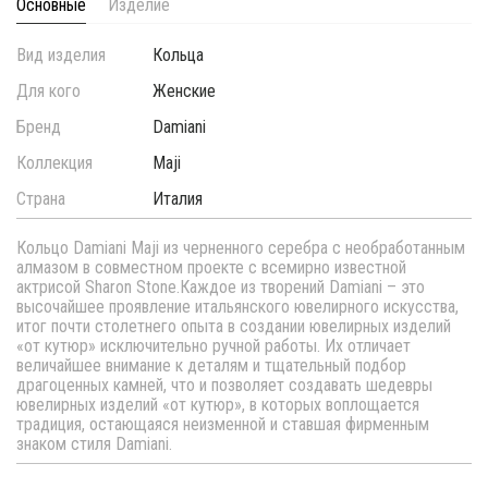
Основные
Изделие
Вид изделия
Кольца
Для кого
Женские
Бренд
Damiani
Коллекция
Maji
Страна
Италия
Кольцо Damiani Maji из черненного серебра с необработанным
алмазом в совместном проекте с всемирно известной
актрисой Sharon Stone.Каждое из творений Damiani – это
высочайшее проявление итальянского ювелирного искусства,
итог почти столетнего опыта в создании ювелирных изделий
«от кутюр» исключительно ручной работы. Их отличает
величайшее внимание к деталям и тщательный подбор
драгоценных камней, что и позволяет создавать шедевры
ювелирных изделий «от кутюр», в которых воплощается
традиция, остающаяся неизменной и ставшая фирменным
знаком стиля Damiani.