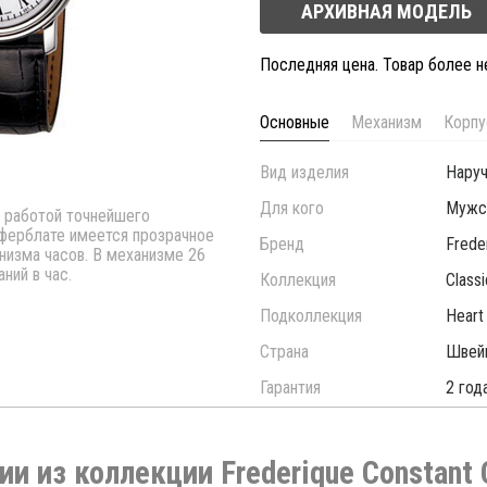
АРХИВНАЯ МОДЕЛЬ
Последняя цена. Товар более 
Основные
Механизм
Корпу
Вид изделия
Нару
Для кого
Мужс
й работой точнейшего
иферблате имеется прозрачное
Бренд
Frede
низма часов. В механизме 26
ний в час.
Коллекция
Class
Подколлекция
Heart
Страна
Швей
Гарантия
2 год
ии из коллекции Frederique Constant 