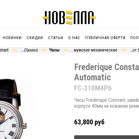
НОВИНКИ
СКИДКИ
СТАТЬИ
О НАС
ПУБЛИЧНАЯ ОФЕРТА
ПОЛ
stant
..Classics
Часы
.. мужские механические
..от 
Frederique Consta
Automatic
FC-310M4P6
Часы Frederique Constant, шве
корпусе 40мм на кожаном рем
63,800 руб