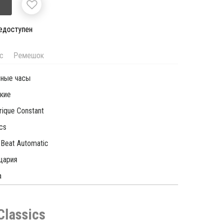
недоступен
с
Ремешок
чные часы
кие
rique Constant
ics
 Beat Automatic
цария
а
Classics