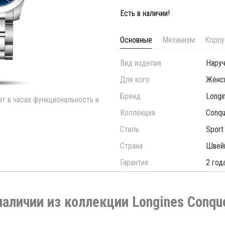
Есть в наличии!
Основные
Механизм
Корпу
Вид изделия
Нару
Для кого
Женс
Бренд
Longi
ят в часах функциональность и
Коллекция
Conqu
Стиль
Sport
Страна
Швей
Гарантия
2 год
наличии из коллекции Longines Conqu