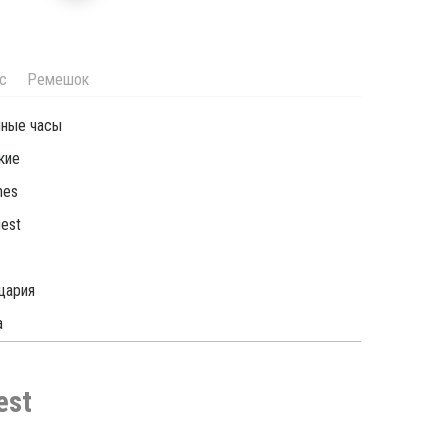
с
Ремешок
чные часы
кие
nes
est
цария
а
est