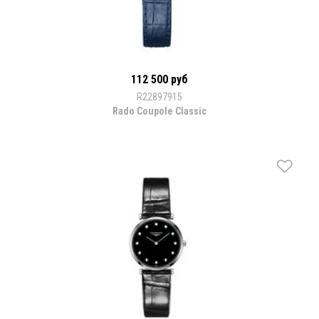
112 500 руб
R22897915
Rado Coupole Classic