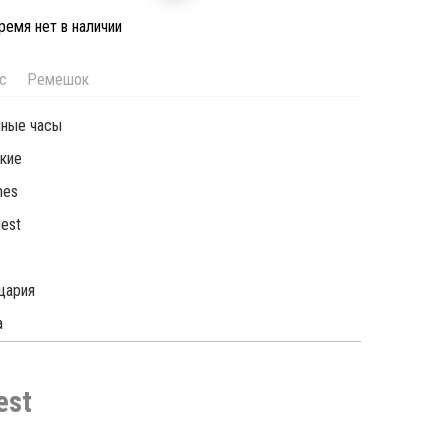
ремя нет в наличии
с
Ремешок
чные часы
кие
nes
est
цария
а
est