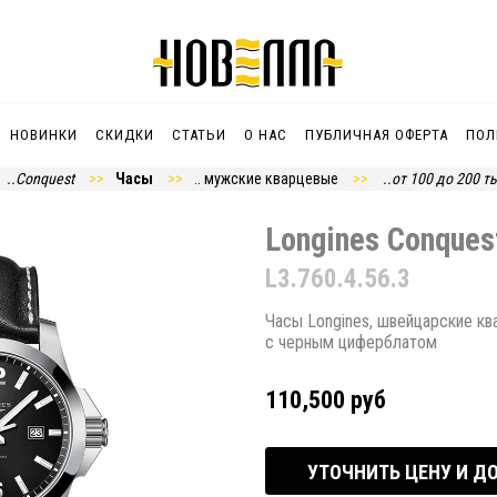
НОВИНКИ
СКИДКИ
СТАТЬИ
О НАС
ПУБЛИЧНАЯ ОФЕРТА
ПОЛ
..Conquest
Часы
.. мужские кварцевые
..от 100 до 200 ты
Longines Conques
L3.760.4.56.3
Часы Longines, швейцарские к
с черным циферблатом
110,500 руб
УТОЧНИТЬ ЦЕНУ И Д