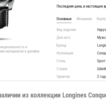
Последняя цена, в настоящее в
Основные
Механизм
Корпу
Вид изделия
Нару
Для кого
Мужс
Бренд
Longi
ункциональность и
ия материалов и дизайна.
Коллекция
Conqu
Стиль
Sport
Страна
Швей
Гарантия
2 год
наличии из коллекции Longines Conqu